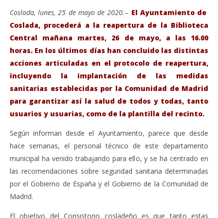
Coslada, lunes, 25 de mayo de 2020.
–
El Ayuntamiento de
Coslada, procederá a la reapertura de la Biblioteca
Central mañana martes, 26 de mayo, a las 16.00
horas. En los últimos días han concluido las distintas
acciones articuladas en el protocolo de reapertura,
incluyendo la implantación de las medidas
sanitarias establecidas por la Comunidad de Madrid
para garantizar así la salud de todos y todas, tanto
usuarios y usuarias, como de la plantilla del recinto.
VIENDO AHORA
Según informan desde el Ayuntamiento, parece que desde
Coslada: La Biblioteca Central abrirá mañana
Sáb
hace semanas, el personal técnico de este departamento
martes 26 por la tarde.
de
municipal ha venido trabajando para ello, y se ha centrado en
mayo
ma
las recomendaciones sobre seguridad sanitaria determinadas
25,
25,
2020
202
por el Gobierno de España y el Gobierno de la Comunidad de
Admin
A
Madrid.
El objetivo del Consistorio cosladeño es que tanto estas