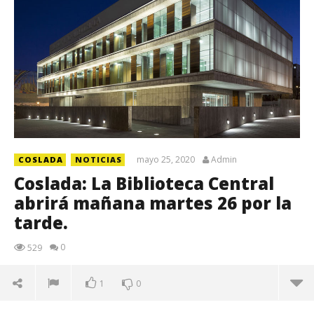
mayo 25, 2020
Admin
COSLADA
NOTICIAS
Coslada: La Biblioteca Central
abrirá mañana martes 26 por la
tarde.
0
529
1
0