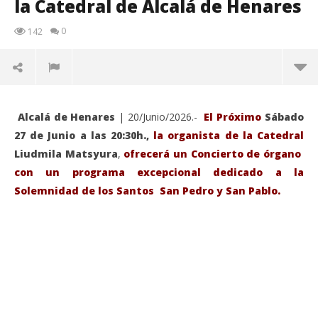
la Catedral de Alcalá de Henares
0
142
Alcalá de Henares
| 20/Junio/2026.-
El Próximo
Sábado
27 de Junio a las 20:30h.,
la organista de la Catedral
Liudmila Matsyura
,
ofrecerá un Concierto de órgano
con un programa excepcional dedicado a la
Solemnidad de los Santos San Pedro y San Pablo.
VIENDO AHORA
Sábado 27-Junio-2026, a las 20:30 H. Gran concierto
La