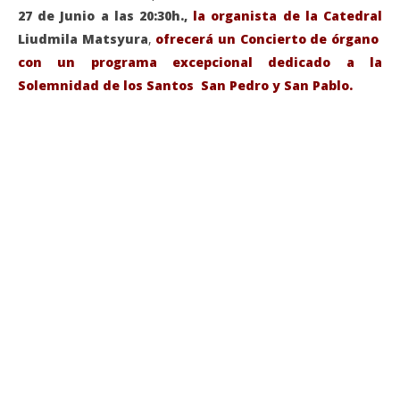
27 de Junio a las 20:30h.,
la organista de la Catedral
Liudmila Matsyura
,
ofrecerá un Concierto de órgano
con un programa excepcional dedicado a la
Solemnidad de los Santos San Pedro y San Pablo.
VIENDO AHORA
Sábado 27-Junio-2026, a las 20:30 H. Gran concierto
La
de órgano en la Catedral de Alcalá de Henares
re
de 
junio
20,
jun
2026
20,
Admin
202
A