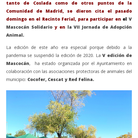
tanto de Coslada como de otros puntos de la
Comunidad de Madrid, se dieron cita el pasado
domingo en el Recinto Ferial, para participar en
e
l
V
Mascocán Solidario
y en
la VII Jornada de Adopción
Animal.
La edición de este año era especial porque debido a la
pandemia se suspendió la edición de 2020. La
V edición de
Mascocán
, ha estado organizada por el Ayuntamiento en
VIENDO AHORA
colaboración con las asociaciones protectoras de animales del
Coslada celebró el V Mascocán Solidario y la VII
Sáb
municipio:
Cocofer, Cescat y Red Felina.
Jornada de Adopción Animal.
de
octubre
oct
25,
25,
2021
202
Admin
A