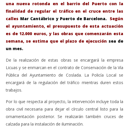
una nueva rotonda en el barrio del Puerto con la
finalidad de regular el tráfico en el cruce entre las
calles
Mar Cantábrico y Puerto de Barcelona.
Según
el ayuntamiento, el presupuesto de esta actuación
es de 12.000 euros, y las obras que comenzarán esta
semana, se estima que el plazo de ejecución
sea de
un mes.
VIENDO AHORA
De la realización de estas obras se encargará la empresa
Comienza la construcción de una rotonda en el
Sáb
Licuas y se enmarcan en el contrato de Conservación de la Vía
barrio del Puerto de Coslada.
de
Pública del Ayuntamiento de Coslada. La Policía Local se
agosto
ago
encargará de la regulación del tráfico mientras duren estos
10,
10,
2021
202
trabajos.
Admin
A
Por lo que respecta al proyecto, la intervención incluye toda la
obra civil necesaria para dejar el círculo central listo para la
ornamentación posterior. Se realizarán también cruces de
calzada para la instalación de iluminación.