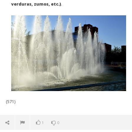
verduras, zumos, etc.)
.
(571)
1
0