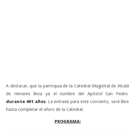
VIENDO AHORA
Sábado 27-Junio-2026, a las 20:30 H. Gran concierto
La
de órgano en la Catedral de Alcalá de Henares
re
de 
junio
20,
jun
2026
20,
Admin
202
A
A destacar, que la parroquia de la Catedral-Magistral de Alcalá
de Henares lleva ya el nombre del Apóstol San Pedro
durante 401 años
. La entrada para este concierto, será libre
hasta completar el aforo de la Catedral.
PROGRAMA: