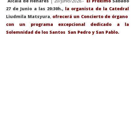
Alcalá de Henares
| 20/Junio/2026.-
El Próximo
Sábado
27 de Junio a las 20:30h.,
la organista de la Catedral
Liudmila Matsyura
,
ofrecerá un Concierto de órgano
con un programa excepcional dedicado a la
Solemnidad de los Santos San Pedro y San Pablo.
VIENDO AHORA
Sábado 27-Junio-2026, a las 20:30 H. Gran concierto
La
de órgano en la Catedral de Alcalá de Henares
re
de 
junio
20,
jun
2026
20,
Admin
202
A