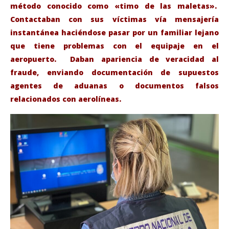
método conocido como «timo de las maletas».
Contactaban con sus víctimas vía mensajería
instantánea haciéndose pasar por un familiar lejano
que tiene problemas con el equipaje en el
aeropuerto. Daban apariencia de veracidad al
fraude, enviando documentación de supuestos
VIENDO AHORA
agentes de aduanas o documentos falsos
relacionados con aerolíneas.
Cinco detenidos por estafar mediante el “timo de
Sáb
las maletas “
de
noviembre
nov
9, 2022
9, 
Admin
A