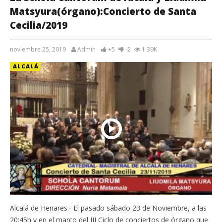
Matsyura(órgano):Concierto de Santa
Cecilia/2019
noviembre 25, 2019
Admin
+5
-2
1.39K
ALCALÁ
Alcalá de Henares.- El pasado sábado 23 de Noviembre, a las
20:45h y en el marco del III Ciclo de conciertos de órgano que