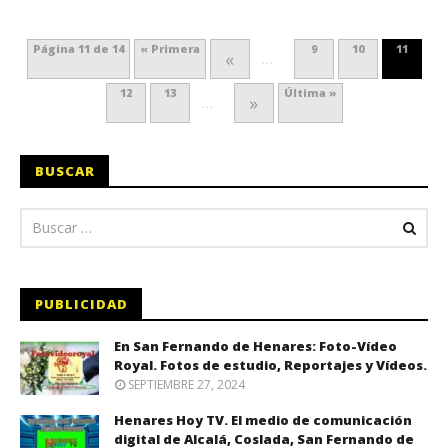
Página 11 de 14
« Primera
9
10
11
«
...
12
13
Última »
»
...
BUSCAR
PUBLICIDAD
En San Fernando de Henares: Foto-Vídeo
Royal. Fotos de estudio, Reportajes y Vídeos.
SEPTIEMBRE 27, 2024
Henares Hoy TV. El medio de comunicación
digital de Alcalá, Coslada, San Fernando de