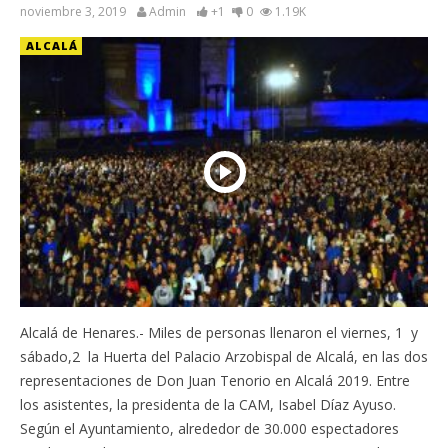
noviembre 3, 2019
Admin
+1
0
1.19K
ALCALÁ
Alcalá de Henares.- Miles de personas llenaron el viernes, 1 y
sábado,2 la Huerta del Palacio Arzobispal de Alcalá, en las dos
representaciones de Don Juan Tenorio en Alcalá 2019. Entre
los asistentes, la presidenta de la CAM, Isabel Díaz Ayuso.
Según el Ayuntamiento, alrededor de 30.000 espectadores