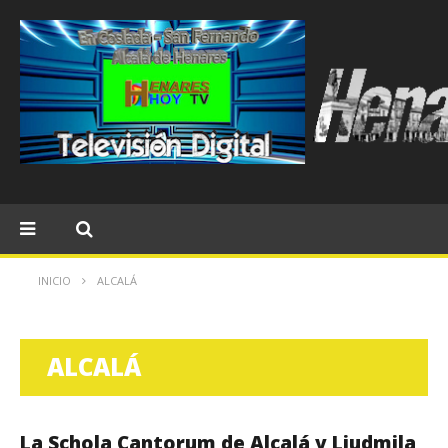
INICIO
ALCALÁ
ALCALÁ
La Schola Cantorum de Alcalá y Liudmila