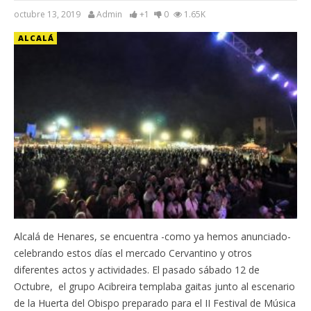
octubre 13, 2019
Admin
+1
0
1.65K
ALCALÁ
Alcalá de Henares, se encuentra -como ya hemos anunciado-
celebrando estos días el mercado Cervantino y otros
diferentes actos y actividades. El pasado sábado 12 de
Octubre, el grupo Acibreira templaba gaitas junto al escenario
de la Huerta del Obispo preparado para el II Festival de Música