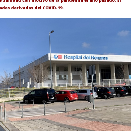
e Sanidad con motivo de la pandemia el año pasado. El
ades derivadas del COVID-19.
-Junio-2026, a las 20:30
La Alcaldesa de Alcalá, destaca la
oncierto de órgano en la
transformación realizada en la
de Alcalá de Henares
Ciudad tras la gestión
acompañada de una inversión de
75 millones de euros.
junio
11,
2021
Admin