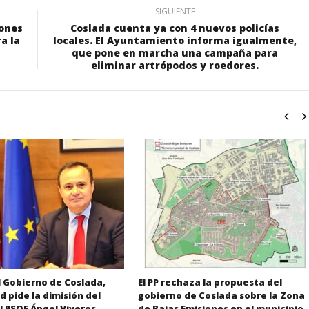
SIGUIENTE
iones
Coslada cuenta ya con 4 nuevos policías
a la
locales. El Ayuntamiento informa igualmente,
que pone en marcha una campaña para
eliminar artrópodos y roedores.
el Gobierno de Coslada,
El PP rechaza la propuesta del
 pide la dimisión del
gobierno de Coslada sobre la Zona
l PSOE Ángel Viveros.
de Bajas Emisiones en el municipio.