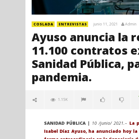
junio 11, 2021
Admin
COSLADA
ENTREVISTAS
Ayuso anuncia la 
11.100 contratos e
Sanidad Pública, pa
pandemia.
1.15K
SANIDAD PÚBLICA |
10 /junio/ 2021.
–
La 
Isabel Díaz Ayuso, ha anunciado hoy la