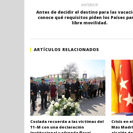
ANTERIOR
Antes de decidir el destino para las vacac
conoce qué requisitos piden los Países par
libre movilidad.
ARTÍCULOS RELACIONADOS
Coslada recuerda a las víctimas del
Crisis en 
11-M con una declaración
Más Madrid
institucional y ofrenda floral.
alcalde de