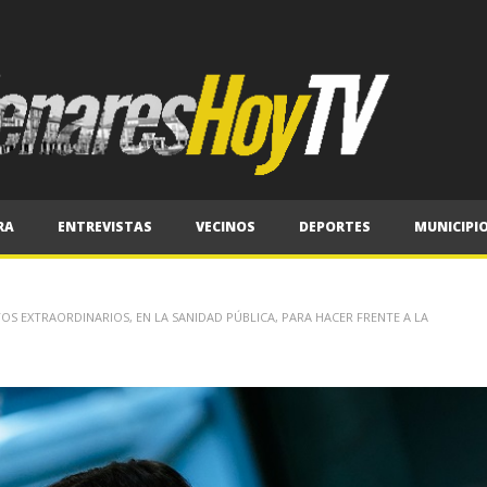
RA
ENTREVISTAS
VECINOS
DEPORTES
MUNICIPI
S EXTRAORDINARIOS, EN LA SANIDAD PÚBLICA, PARA HACER FRENTE A LA