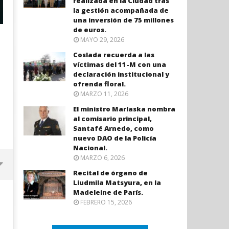
realizada en la Ciudad tras
la gestión acompañada de
una inversión de 75 millones
de euros.
MAYO 29, 2026
Coslada recuerda a las
víctimas del 11-M con una
declaración institucional y
ofrenda floral.
MARZO 11, 2026
El ministro Marlaska nombra
al comisario principal,
Santafé Arnedo, como
nuevo DAO de la Policía
Nacional.
MARZO 6, 2026
Recital de órgano de
Liudmila Matsyura, en la
Madeleine de París.
FEBRERO 15, 2026