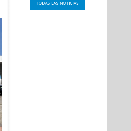
TODAS LAS NOTICIAS
Coslada recuerda a las víctimas
El ministro Marlaska nomb
del 11-M con una declaración
comisario principal, Sant
institucional y ofrenda floral.
Arnedo, como nuevo DAO 
Policía Nacional.
junio
11,
junio
2021
11,
Admin
2021
Admin