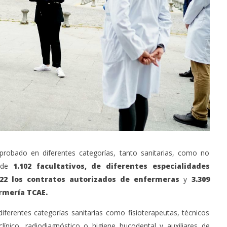
robado en diferentes categorías, tanto sanitarias, como no
 de
1.102 facultativos, de diferentes especialidades
722 los contratos autorizados de enfermeras
y
3.309
rmería TCAE.
ferentes categorías sanitarias como fisioterapeutas, técnicos
línico, radiodiagnóstico o higiene bucodental y auxiliares de