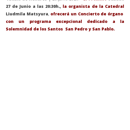
27 de Junio a las 20:30h.,
la organista de la Catedral
Liudmila Matsyura
,
ofrecerá un Concierto de órgano
con un programa excepcional dedicado a la
Solemnidad de los Santos San Pedro y San Pablo.
VIENDO AHORA
Sábado 27-Junio-2026, a las 20:30 H. Gran concierto
La
de órgano en la Catedral de Alcalá de Henares
re
de 
junio
20,
jun
2026
20,
Admin
202
A