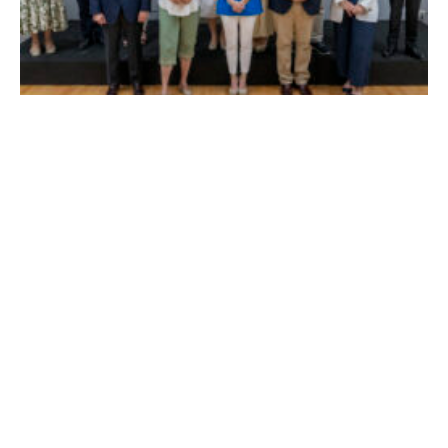
La Alcaldesa de Alcalá, destaca la transformación
realizada en la Ciudad tras la gestión acompañada de
una inversión de 75 millones de euros.
mayo 29, 2026
0
Admin
BUSCAR
PUBLICIDAD
En San Fernando de Henares: Foto-Vídeo