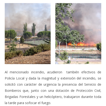
VIENDO AHORA
Ayto. de Coslada y el PP del municipio, hacen un
Sáb
llamamiento a extremar las precauciones para
de
evitar incendios por las altas temperaturas.
juli
27,
julio
201
27,
A
2019
Admin
Al mencionado incendio, acudieron también efectivos de
Policía Local y dada la magnitud y extensión del incendio, se
solicitó con carácter de urgencia la presencia del Servicio de
Bomberos que, junto con una dotación de Protección Civil,
Brigadas Forestales y un helicóptero, trabajaron durante toda
la tarde para sofocar el fuego.