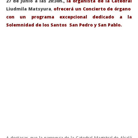
27 de Junio a las 20:30h.,
la organista de la Catedral
Liudmila Matsyura
,
ofrecerá un Concierto de órgano
con un programa excepcional dedicado a la
Solemnidad de los Santos San Pedro y San Pablo.
VIENDO AHORA
Sábado 27-Junio-2026, a las 20:30 H. Gran concierto
La
de órgano en la Catedral de Alcalá de Henares
re
de 
junio
20,
jun
2026
20,
Admin
202
A
A destacar, que la parroquia de la Catedral-Magistral de Alcalá