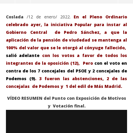
Coslada
/12 de enero/ 2022.
En el Pleno Ordinario
celebrado ayer, la iniciativa Popular para instar al
Gobierno Central de Pedro Sánchez, a que la
aplicación de la pensión de viudedad se mantenga al
100% del valor que se le otorgó al cónyuge fallecido,
salió adelante
con los votos a favor de todos los
integrantes de la oposición (12), Pero
con el voto en
contra de los 7 concejales del PSOE y 2 concejales de
Podemos (9)
. 3 fueron las abstenciones, 2 de las
VIENDO AHORA
concejalas de Podemos y 1 del edil de Más Madrid.
Aprobada la Propuesta del PP para que las Viudas
Sáb
VÍDEO RESUMEN del Punto con Exposición de Motivos
mantengan el 100% de la PENSIÓN cuando el
de
y Votación final.
Cónyuge Fallezca
ene
12,
enero
202
12,
A
2022
Admin