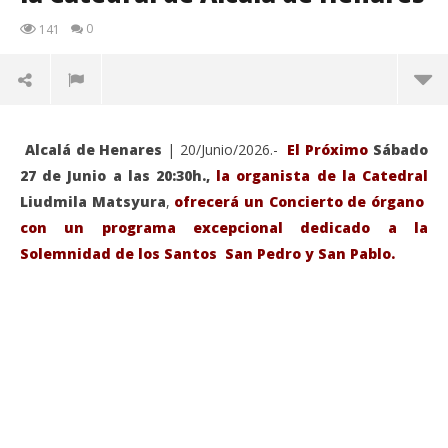
0
141
Alcalá de Henares
| 20/Junio/2026.-
El Próximo
Sábado
27 de Junio a las 20:30h.,
la organista de la Catedral
Liudmila Matsyura
,
ofrecerá un Concierto de órgano
con un programa excepcional dedicado a la
Solemnidad de los Santos San Pedro y San Pablo.
VIENDO AHORA
Sábado 27-Junio-2026, a las 20:30 H. Gran concierto
La
de órgano en la Catedral de Alcalá de Henares
re