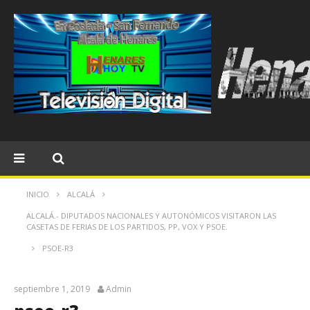
INICIO
ALCALÁ
ALCALÁ.- DIPUTADOS NACIONALES Y AUTONÓMICOS VISITARON LAS
CASETAS DE FERIAS DE LOS PARTIDOS, PP, VOX Y PSOE.
PSOE-R3
septiembre 1, 2019
Admin