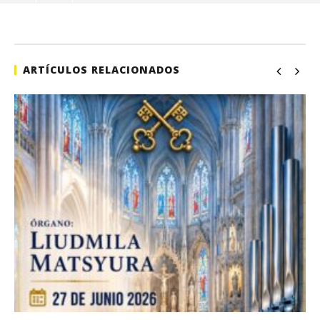
de
sep
1, 
A
ARTÍCULOS RELACIONADOS