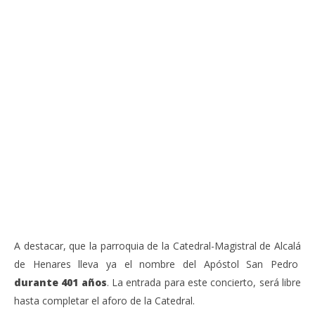
VIENDO AHORA
Sábado 27-Junio-2026, a las 20:30 H. Gran concierto
La
de órgano en la Catedral de Alcalá de Henares
re
de 
junio
20,
jun
2026
20,
Admin
202
A
A destacar, que la parroquia de la Catedral-Magistral de Alcalá
de Henares lleva ya el nombre del Apóstol San Pedro
durante 401 años
. La entrada para este concierto, será libre
hasta completar el aforo de la Catedral.