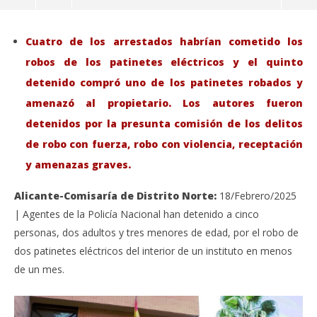
Cuatro de los arrestados habrían cometido los
robos de los patinetes eléctricos y el quinto
detenido compró uno de los patinetes robados y
amenazó al propietario.
Los autores fueron
detenidos por la presunta comisión de los delitos
de robo con fuerza, robo con violencia, receptación
y amenazas graves.
Alicante-Comisaría de Distrito Norte:
18/Febrero/2025
VIENDO AHORA
| Agentes de la Policía Nacional han detenido a cinco
personas, dos adultos y tres menores de edad, por el robo de
Policía Nacional detiene en menos de un mes a
Sáb
cinco personas por el robo de patinetes eléctricos
de
dos patinetes eléctricos del interior de un instituto en menos
del interior de un instituto.
feb
de un mes.
18,
febrero
202
18,
A
2025
Admin