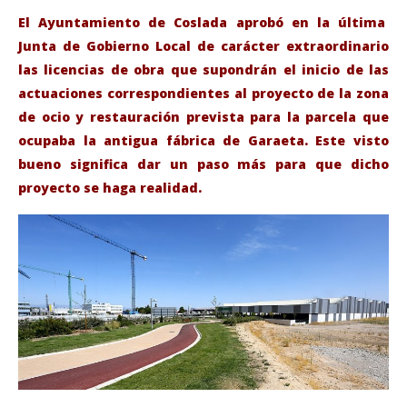
El Ayuntamiento de Coslada aprobó en la última
Junta de Gobierno Local de carácter extraordinario
las licencias de obra que supondrán el inicio de las
actuaciones
correspondientes al proyecto de la zona
de ocio y restauración prevista para la parcela que
ocupaba la antigua fábrica de Garaeta. Este visto
bueno significa dar un paso más para que dicho
proyecto se haga realidad.
VIENDO AHORA
Nuevo paso adelante para el área comercial y de
Sáb
ocio que se construirá en la antigua parcela de
de
Garaeta.
ago
15,
agosto
201
15,
A
2019
Admin