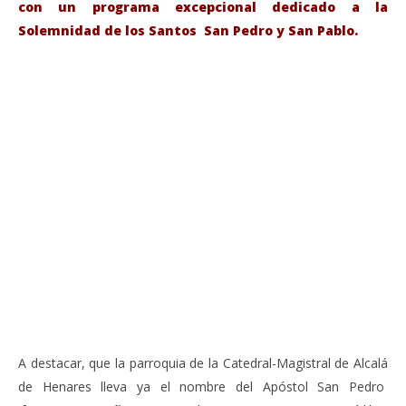
con un programa excepcional dedicado a la
Solemnidad de los Santos San Pedro y San Pablo.
VIENDO AHORA
Sábado 27-Junio-2026, a las 20:30 H. Gran concierto
La
de órgano en la Catedral de Alcalá de Henares
re
de 
junio
20,
jun
2026
20,
Admin
202
A
A destacar, que la parroquia de la Catedral-Magistral de Alcalá
de Henares lleva ya el nombre del Apóstol San Pedro