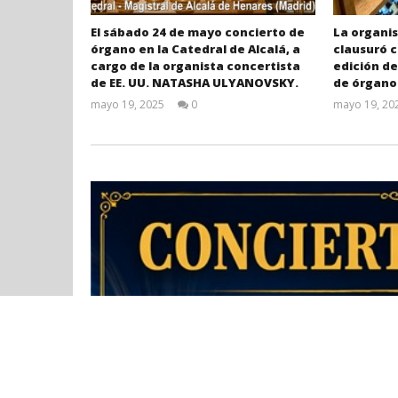
El sábado 24 de mayo concierto de
La organi
órgano en la Catedral de Alcalá, a
clausuró c
cargo de la organista concertista
edición de
de EE. UU. NATASHA ULYANOVSKY.
de órgano
mayo 19, 2025
0
mayo 19, 20
Admin