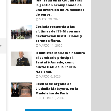
realizada en la Ciudad tras
la gestión acompañada de
una inversión de 75 millones
de euros.
MAYO 29, 2026
Coslada recuerda a las
víctimas del 11-M con una
declaración institucional y
ofrenda floral.
MARZO 11, 2026
El ministro Marlaska nombra
al comisario principal,
Santafé Arnedo, como
nuevo DAO de la Policía
Nacional.
MARZO 6, 2026
Recital de órgano de
Liudmila Matsyura, en la
Madeleine de París.
FEBRERO 15, 2026
Coslada recuerda a las víctimas
El ministro Marlaska nomb