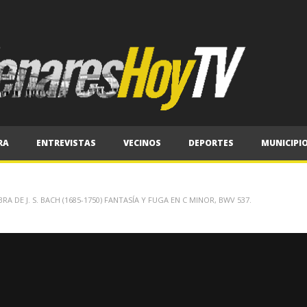
RA
ENTREVISTAS
VECINOS
DEPORTES
MUNICIPI
DE J. S. BACH (1685-1750) FANTASÍA Y FUGA EN C MINOR, BWV 537.