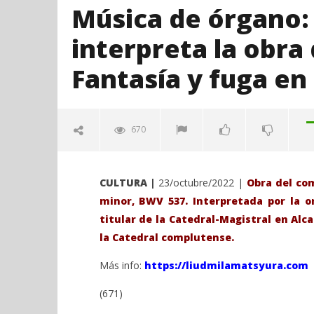
Música de órgano:
interpreta la obra 
Fantasía y fuga en
670
CULTURA |
23/octubre/2022 |
Obra del com
minor, BWV 537. Interpretada por la o
titular de la Catedral-Magistral en Alca
la Catedral complutense.
Más info:
https://liudmilamatsyura.com
VIENDO AHORA
(671)
Música de órgano: Liudmila
Sábado 27