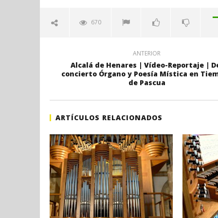
Matsyura interpreta la obra de J.
H. Gran c
S. Bach (1685-1750) Fantasía y
Catedral 
670
fuga en C minor, BWV 537.
octubre
23,
octubre
2022
23,
Admin
2022
ANTERIOR
Admin
Alcalá de Henares | Vídeo-Reportaje | D
concierto Órgano y Poesía Mística en Tie
de Pascua
ARTÍCULOS RELACIONADOS