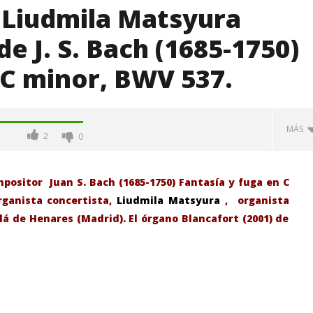
 Liudmila Matsyura
de J. S. Bach (1685-1750)
 C minor, BWV 537.
MÁS
2
0
positor Juan S. Bach (1685-1750) Fantasía y fuga en C
rganista concertista,
Liudmila Matsyura
, organista
lá de Henares (Madrid). El órgano Blancafort (2001) de
-Junio-2026, a las 20:30
La Alcaldesa de Alcalá, destaca la