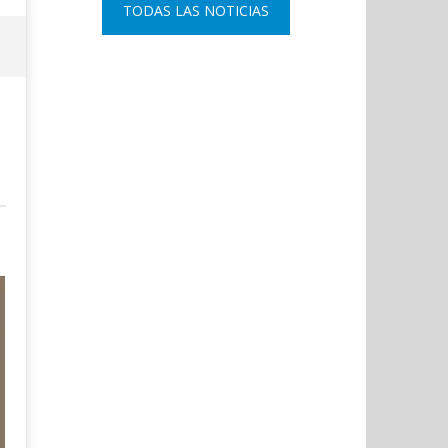
TODAS LAS NOTICIAS
del 11-M con una declaración
comisario principal, Sant
institucional y ofrenda floral.
Arnedo, como nuevo DAO 
Policía Nacional.
octubre
23,
octubre
2022
23,
Admin
2022
Admin