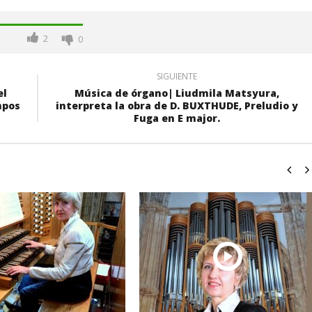
oncierto de órgano en la
transformación realizada en la
de Alcalá de Henares
Ciudad tras la gestión
acompañada de una inversión de
2
0
75 millones de euros.
octubre
23,
SIGUIENTE
2022
el
Música de órgano| Liudmila Matsyura,
Admin
mpos
interpreta la obra de D. BUXTHUDE, Preludio y
Fuga en E major.