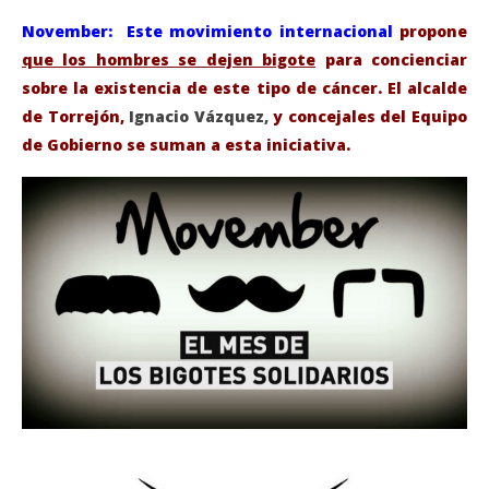
November: Este movimiento internacional
propone
que los hombres se dejen bigote
para concienciar
sobre la existencia de este tipo de cáncer. El alcalde
de Torrejón,
Ignacio Vázquez,
y concejales del Equipo
de Gobierno se suman a esta iniciativa.
VIENDO AHORA
‘Movember’: El Movimiento Internacional contra el
Sáb
cáncer de próstata que apoya Torrejón.
de
noviembre
nov
15, 2019
15,
Admin
A