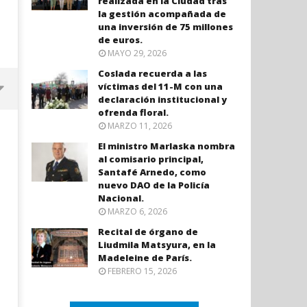
realizada en la Ciudad tras
la gestión acompañada de
una inversión de 75 millones
de euros.
MAYO 29, 2026
Coslada recuerda a las
víctimas del 11-M con una
declaración institucional y
ofrenda floral.
MARZO 11, 2026
El ministro Marlaska nombra
al comisario principal,
Santafé Arnedo, como
nuevo DAO de la Policía
Nacional.
MARZO 6, 2026
Recital de órgano de
Liudmila Matsyura, en la
Madeleine de París.
Coslada recuerda a las víctimas
El ministro Marlaska nomb
FEBRERO 15, 2026
del 11-M con una declaración
comisario principal, Sant
institucional y ofrenda floral.
Arnedo, como nuevo DAO 
Policía Nacional.
marzo