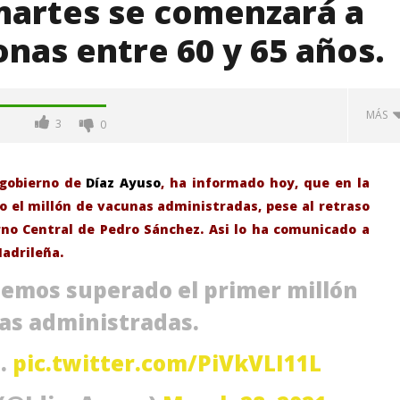
 martes se comenzará a
onas entre 60 y 65 años.
MÁS
3
0
 gobierno de
Díaz Ayuso
, ha informado hoy, que en la
 el millón de vacunas administradas, pese al retraso
rno Central de Pedro Sánchez. Asi lo ha comunicado a
Madrileña.
hemos superado el primer millón
as administradas.
-Junio-2026, a las 20:30
La Alcaldesa de Alcalá, destaca la
s.
pic.twitter.com/PiVkVLI11L
oncierto de órgano en la
transformación realizada en la
de Alcalá de Henares
Ciudad tras la gestión
acompañada de una inversión de