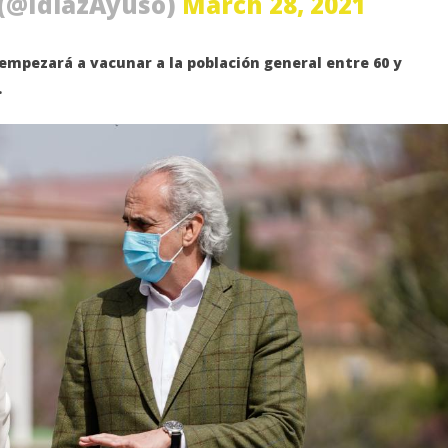
 (@IdiazAyuso)
March 28, 2021
75 millones de euros.
marzo
28,
empezará a vacunar a la población general entre 60 y
2021
Admin
.