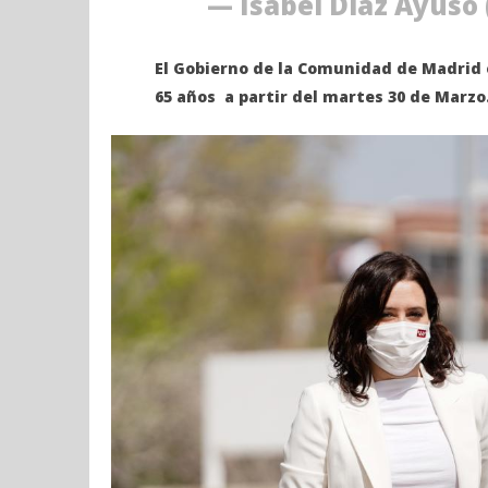
— Isabel Díaz Ayuso
28,
marzo
2021
28,
Admin
2021
El Gobierno de la Comunidad de Madrid 
Admin
65 años a partir del martes 30 de Marzo