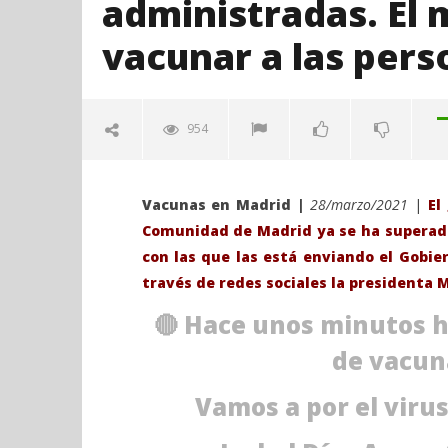
administradas. El
vacunar a las pers
954
Vacunas en Madrid |
28/marzo/2021
|
El
Comunidad de Madrid ya se ha superado
con las que las está enviando el Gobie
través de redes sociales la presidenta 
🔴 Hace unos minutos 
VIENDO AHORA
de vacun
Madrid supera ya el millón de
Sábado 27
Vamos a por el viru
Vacunas administradas. El martes
H. Gran c
se comenzará a vacunar a las
Catedral 
personas entre 60 y 65 años.
marzo