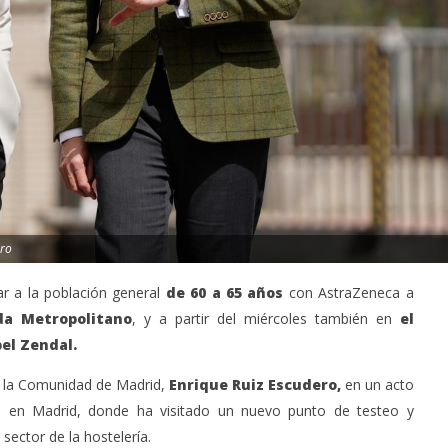
ero
 a la población general
de 60 a 65 años
con AstraZeneca a
da Metropolitano
, y a partir del miércoles también en
el
el Zendal.
e la Comunidad de Madrid,
Enrique Ruiz Escudero,
en un acto
 en Madrid, donde ha visitado un nuevo punto de testeo y
sector de la hostelería.