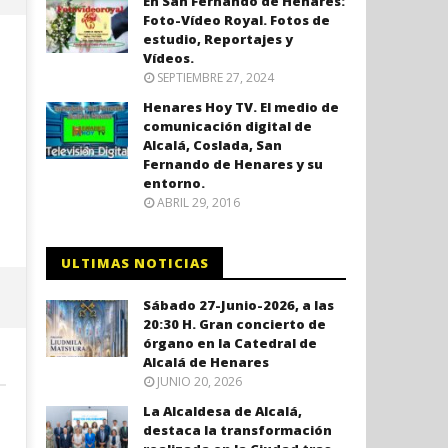
En San Fernando de Henares:
Foto-Vídeo Royal. Fotos de
estudio, Reportajes y
Vídeos.
SEPTIEMBRE 27, 2024
Henares Hoy TV. El medio de
comunicación digital de
Alcalá, Coslada, San
Fernando de Henares y su
entorno.
ABRIL 29, 2016
Coslada recuerda a las víctimas
El ministro Marlaska nomb
del 11-M con una declaración
comisario principal, Sant
ULTIMAS NOTICIAS
institucional y ofrenda floral.
Arnedo, como nuevo DAO 
Policía Nacional.
agosto
Sábado 27-Junio-2026, a las
17,
agosto
20:30 H. Gran concierto de
2021
17,
órgano en la Catedral de
Admin
2021
Alcalá de Henares
Admin
JUNIO 20, 2026
La Alcaldesa de Alcalá,
destaca la transformación