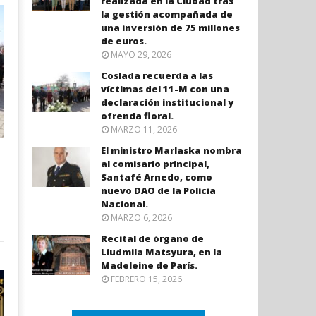
realizada en la Ciudad tras
la gestión acompañada de
una inversión de 75 millones
de euros.
MAYO 29, 2026
Coslada recuerda a las
víctimas del 11-M con una
declaración institucional y
ofrenda floral.
MARZO 11, 2026
El ministro Marlaska nombra
al comisario principal,
Santafé Arnedo, como
nuevo DAO de la Policía
Nacional.
MARZO 6, 2026
Recital de órgano de
Liudmila Matsyura, en la
Madeleine de París.
FEBRERO 15, 2026