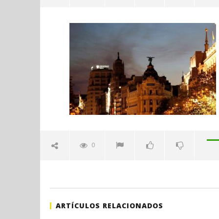
201Calle Alcalá
agosto
17,
2021
Admin
Sábado 27
H. Gran c
Catedral 
0
agosto
17,
2021
Admin
ARTÍCULOS RELACIONADOS