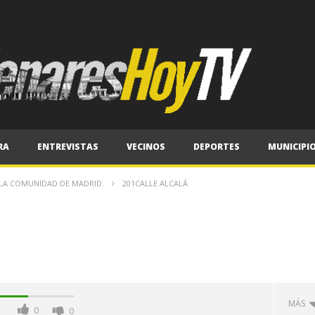
RA
ENTREVISTAS
VECINOS
DEPORTES
MUNICIPI
 LA COMUNIDAD DE MADRID.
201CALLE ALCALÁ
MÁS
0
0