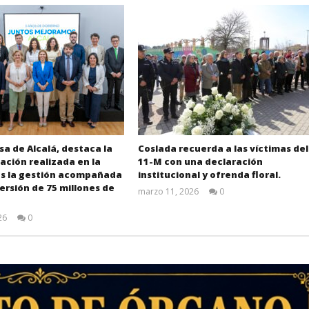
sa de Alcalá, destaca la
Coslada recuerda a las víctimas del
ción realizada en la
11-M con una declaración
as la gestión acompañada
institucional y ofrenda floral.
ersión de 75 millones de
marzo 11, 2026
0
Admin
26
0
Admin