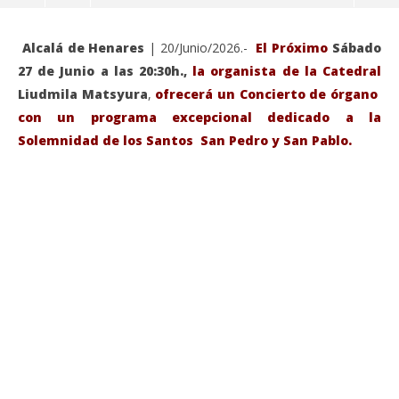
Alcalá de Henares
| 20/Junio/2026.-
El Próximo
Sábado
27 de Junio a las 20:30h.,
la organista de la Catedral
Liudmila Matsyura
,
ofrecerá un Concierto de órgano
con un programa excepcional dedicado a la
Solemnidad de los Santos San Pedro y San Pablo.
VIENDO AHORA
Sábado 27-Junio-2026, a las 20:30 H. Gran concierto
La
de órgano en la Catedral de Alcalá de Henares
re
de 
junio
20,
jun
2026
20,
Admin
202
A