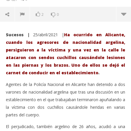
2
0
Sucesos |
25/abril/2021 |
Ha ocurrido en Alicante,
cuando los agresores de nacionalidad argelina,
persiguieron a la víctima y una vez en la calle le
atacaron con sendos cuchillos causándole lesiones
en las piernas y los brazos.
Uno de ellos se dejó el
carnet de conducir en el establecimiento
.
Agentes de la Policía Nacional en Alicante han detenido a dos
varones de nacionalidad argelina que tras una discusión en un
establecimiento en el que trabajaban terminaron apuñalando a
VIENDO AHORA
la víctima con dos cuchillos causándole heridas en varias
la Policía Nacional ha detenido a dos varones de
Sáb
partes del cuerpo.
nacionalidad argelina por apuñalar a un tercero
de
tras una discusión en una frutería.
El perjudicado, también argelino de 26 años, acudió a una
abri