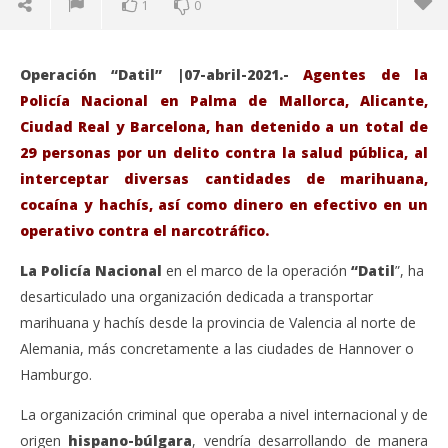
1
0
Operación “Datil” |07-abril-2021.-
Agentes de la
Policía Nacional en Palma de Mallorca, Alicante,
Ciudad Real y Barcelona, han detenido a un total de
29 personas por un delito contra la salud pública, al
interceptar diversas cantidades de marihuana,
cocaína y hachís, así como dinero en efectivo en un
operativo contra el narcotráfico.
La Policía Nacional
en el marco de la operación
“Datil
”, ha
desarticulado una organización dedicada a transportar
VIENDO AHORA
marihuana y hachís desde la provincia de Valencia al norte de
La Policía Nacional detiene a 29 personas y
Sáb
Alemania, más concretamente a las ciudades de Hannover o
desmantela una macroplantación de marihuana
de
Hamburgo.
con cinco mil plantas.
abri
7,
abril
La organización criminal que operaba a nivel internacional y de
202
7,
A
origen
hispano-búlgara
, vendría desarrollando de manera
2021