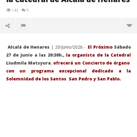
0
143
Alcalá de Henares
| 20/Junio/2026.-
El Próximo
Sábado
27 de Junio a las 20:30h.,
la organista de la Catedral
Liudmila Matsyura
,
ofrecerá un Concierto de órgano
con un programa excepcional dedicado a la
Solemnidad de los Santos San Pedro y San Pablo.
VIENDO AHORA
Sábado 27-Junio-2026, a las 20:30 H. Gran concierto
La
de órgano en la Catedral de Alcalá de Henares
re