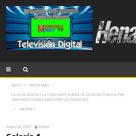
INICIO
REPORTAJES
LA OCDE ALERTA !! LA CONSTANTE SUBIDA DE LA DEUDA PÚBLICA (PIB)
HARÁ INSOSTENIBLE MANTENER LAS PENSIONES.
GALERÍA-1
mayo 28, 2021
Admin