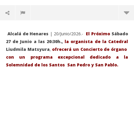
Alcalá de Henares
| 20/Junio/2026.-
El Próximo
Sábado
27 de Junio a las 20:30h.,
la organista de la Catedral
Liudmila Matsyura
,
ofrecerá un Concierto de órgano
con un programa excepcional dedicado a la
Solemnidad de los Santos San Pedro y San Pablo.
VIENDO AHORA
Sábado 27-Junio-2026, a las 20:30 H. Gran concierto
La
de órgano en la Catedral de Alcalá de Henares
re
de 
junio
20,
jun