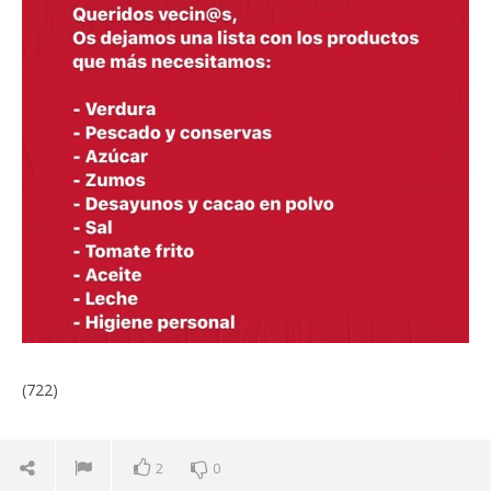
(722)
2
0