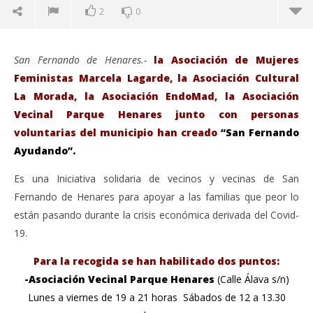
2
0
San Fernando de Henares.-
la Asociación de Mujeres
Feministas Marcela Lagarde, la Asociación Cultural
La Morada, la Asociación EndoMad, la Asociación
Vecinal Parque Henares junto con personas
voluntarias del municipio han creado
“San Fernando
Ayudando”.
Es una Iniciativa solidaria de vecinos y vecinas de San
Fernando de Henares para apoyar a las familias que peor lo
están pasando durante la crisis económica derivada del Covid-
VIENDO AHORA
19.
Iniciativa de vecinos y algunas Asociaciones para
Sáb
Para la recogida se han habilitado dos puntos:
apoyar a las familias más necesitas, con motivo del
de
Covid-19
-Asociación Vecinal Parque Henares
(Calle Álava s/n)
jun
11,
junio
Lunes a viernes de 19 a 21 horas Sábados de 12 a 13.30
202
11,
A