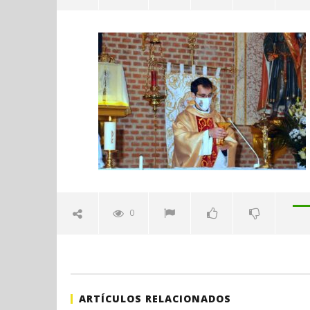
122
febrero
8, 2021
Admin
Sábado 27
H. Gran c
Catedral 
febrero
0
8, 2021
Admin
ARTÍCULOS RELACIONADOS