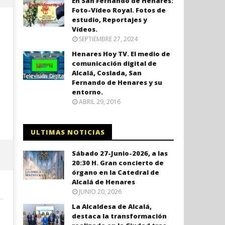
En San Fernando de Henares:
Foto-Vídeo Royal. Fotos de
estudio, Reportajes y
Vídeos.
SEPTIEMBRE 27, 2024
Henares Hoy TV. El medio de
comunicación digital de
Alcalá, Coslada, San
Fernando de Henares y su
entorno.
ABRIL 29, 2016
Coslada recuerda a las víctimas
El ministro Marlaska nomb
del 11-M con una declaración
comisario principal, Sant
ULTIMAS NOTICIAS
institucional y ofrenda floral.
Arnedo, como nuevo DAO 
Policía Nacional.
febrero
Sábado 27-Junio-2026, a las
8, 2021
febrero
20:30 H. Gran concierto de
Admin
8, 2021
órgano en la Catedral de
Admin
Alcalá de Henares
JUNIO 20, 2026
La Alcaldesa de Alcalá,
destaca la transformación