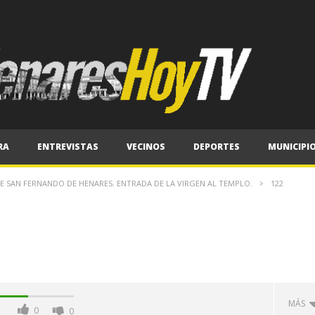
RA
ENTREVISTAS
VECINOS
DEPORTES
MUNICIPI
DE SAN FERNANDO DE HENARES. ENTRADA DE LA VIRGEN AL TEMPLO.
122
MÁS
0
0