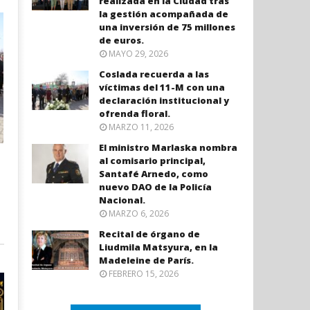
realizada en la Ciudad tras
la gestión acompañada de
una inversión de 75 millones
de euros.
MAYO 29, 2026
Coslada recuerda a las
víctimas del 11-M con una
declaración institucional y
ofrenda floral.
MARZO 11, 2026
El ministro Marlaska nombra
al comisario principal,
Santafé Arnedo, como
nuevo DAO de la Policía
Nacional.
MARZO 6, 2026
Recital de órgano de
Liudmila Matsyura, en la
Madeleine de París.
FEBRERO 15, 2026