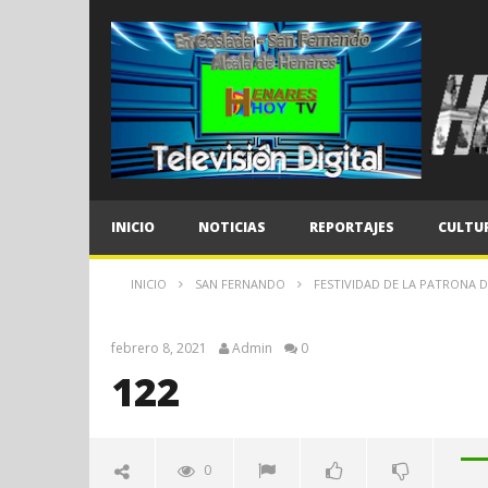
INICIO
NOTICIAS
REPORTAJES
CULTU
INICIO
SAN FERNANDO
FESTIVIDAD DE LA PATRONA 
febrero 8, 2021
Admin
0
122
0