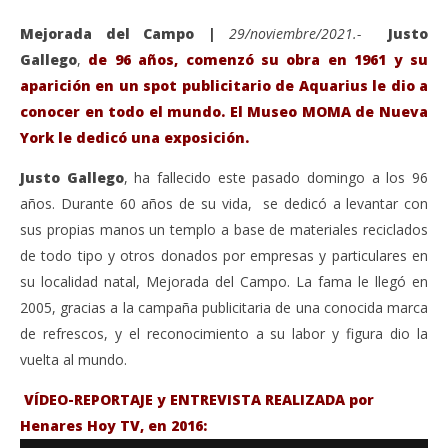
Mejorada del Campo |
29/noviembre/2021.-
Justo
Gallego
,
de 96 años, comenzó su obra en 1961 y su
aparición en un spot publicitario de Aquarius le dio a
conocer en todo el mundo. El Museo MOMA de Nueva
York le dedicó una exposición.
Justo Gallego
, ha fallecido este pasado domingo a los 96
años. Durante 60 años de su vida, se dedicó a levantar con
sus propias manos un templo a base de materiales reciclados
de todo tipo y otros donados por empresas y particulares en
VIENDO AHORA
su localidad natal, Mejorada del Campo. La fama le llegó en
Fallece Justo Gallego, un hombre que dedicó su vida
Sáb
2005, gracias a la campaña publicitaria de una conocida marca
a construir una catedral en su Pueblo.
de
de refrescos, y el reconocimiento a su labor y figura dio la
noviembre
nov
vuelta al mundo.
29, 2021
29,
Admin
A
VÍDEO-REPORTAJE y ENTREVISTA REALIZADA por
Henares Hoy TV, en 2016: