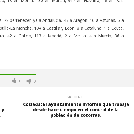
ia, 18 en Melilla, 130 en Murcia, 367 en Navarra, 46 en País
s, 78 pertenecen ya a Andalucía, 47 a Aragón, 16 a Asturias, 6 a
stilla-La Mancha, 104 a Castilla y León, 8 a Cataluña, 1 a Ceuta,
, 42 a Galicia, 113 a Madrid, 2 a Melilla, 4 a Murcia, 36 a
1
0
SIGUIENTE
s
Coslada: El ayuntamiento informa que trabaja
 y
desde hace tiempo en el control de la
.
población de cotorras.