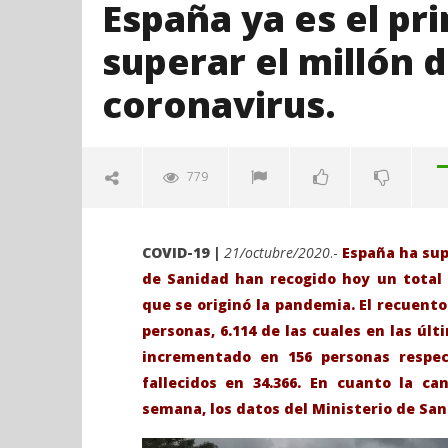
España ya es el pr
superar el millón 
coronavirus.
779
COVID-19
|
21/octubre/2020
.-
España ha sup
de Sanidad han recogido hoy un total 
que se originó la pandemia. El recuento 
personas, 6.114 de las cuales en las úl
incrementado en 156 personas respecto
fallecidos en 34.366. En cuanto la ca
VIENDO AHORA
semana, los datos del Ministerio de San
España ya es el primer País de
Sábado 27