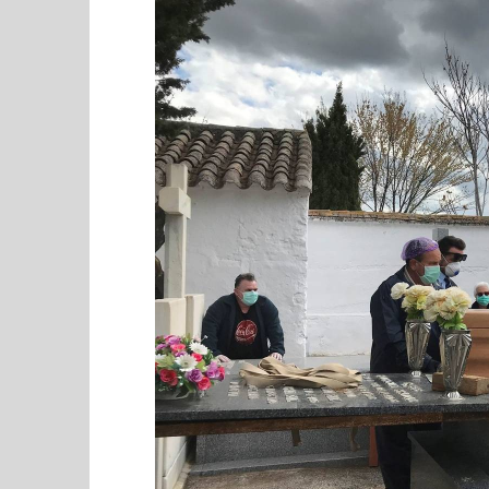
Europa en superar el millón de
H. Gran c
contagiados por coronavirus.
Catedral 
octubre
octubre
21,
21,
2020
2020
Admin
Admin