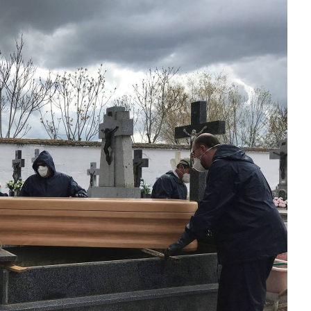
oncierto de órgano en la
transformación realizada en la
de Alcalá de Henares
Ciudad tras la gestión
acompañada de una inversión de
75 millones de euros.
octubre
21,
2020
Admin