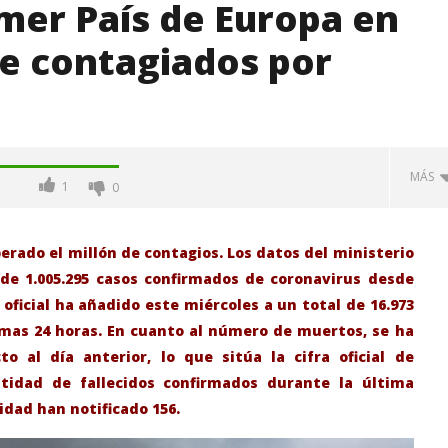
imer País de Europa en
de contagiados por
MÁS
1
0
erado el millón de contagios. Los datos del ministerio
de 1.005.295 casos confirmados de coronavirus desde
oficial ha añadido este miércoles a un total de 16.973
timas 24 horas. En cuanto al número de muertos, se ha
 al día anterior, lo que sitúa la cifra oficial de
ntidad de fallecidos confirmados durante la última
idad han notificado 156.
-Junio-2026, a las 20:30
La Alcaldesa de Alcalá, destaca la