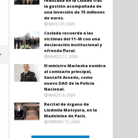
realizada en la Ciudad tras
la gestión acompañada de
una inversión de 75 millones
de euros.
MAYO 29, 2026
Coslada recuerda a las
víctimas del 11-M con una
declaración institucional y
ofrenda floral.
MARZO 11, 2026
El ministro Marlaska nombra
al comisario principal,
Santafé Arnedo, como
nuevo DAO de la Policía
Nacional.
MARZO 6, 2026
Recital de órgano de
Liudmila Matsyura, en la
Madeleine de París.
FEBRERO 15, 2026
Coslada recuerda a las víctimas
El ministro Marlaska nomb