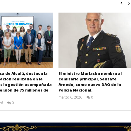
sa de Alcalá, destaca la
El ministro Marlaska nombra al
ción realizada en la
comisario principal, Santafé
as la gestión acompañada
Arnedo, como nuevo DAO de la
ersión de 75 millones de
Policía Nacional.
marzo 6, 2026
0
Admin
26
0
Admin