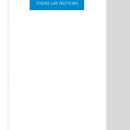
del 11-M con una declaración
comisario principal, Sant
TODAS LAS NOTICIAS
institucional y ofrenda floral.
Arnedo, como nuevo DAO 
Policía Nacional.
octubre
21,
octubre
2020
21,
Admin
2020
Admin