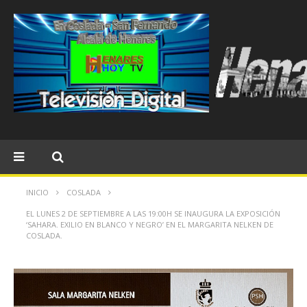
INICIO
COSLADA
EL LUNES 2 DE SEPTIEMBRE A LAS 19:00H SE INAUGURA LA EXPOSICIÓN
‘SAHARA. EXILIO EN BLANCO Y NEGRO’ EN EL MARGARITA NELKEN DE
COSLADA.