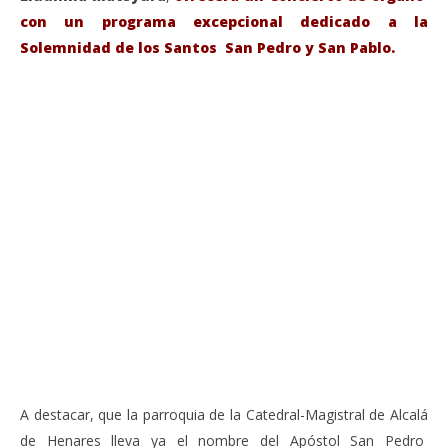
con un programa excepcional dedicado a la
Solemnidad de los Santos San Pedro y San Pablo.
VIENDO AHORA
Sábado 27-Junio-2026, a las 20:30 H. Gran concierto
La
de órgano en la Catedral de Alcalá de Henares
re
de 
junio
20,
jun
2026
20,
Admin
202
A
A destacar, que la parroquia de la Catedral-Magistral de Alcalá
de Henares lleva ya el nombre del Apóstol San Pedro