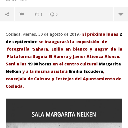
1
0
Coslada, viernes, 30 de agosto de 2019.-
El próximo lunes
2
de septiembre
se inaugurará la exposición de
fotografía ‘Sahara. Exilio en blanco y negro’ de la
Plataforma Saguía El Hamra y Javier Atienza Alonso.
Será a las
19.00 horas
en el centro cultural
Margarita
Nelken
y a la misma asistirá
Emilia Escudero
,
concejala de Cultura y Festejos del Ayuntamiento de
Coslada.
VIENDO AHORA
El lunes 2 de Septiembre a las 19:00h se inaugura la
Sáb
exposición ‘Sahara. Exilio en blanco y negro’ en el
de
Margarita Nelken de Coslada.
ago