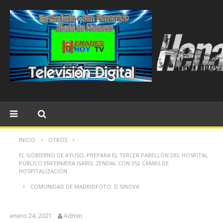
INICIO
OTROS
EL GOBIERNO DE AYUSO, PREPARA EL TERCER PABELLÓN DEL HOSPITAL
PÚBLICO ENFERMERA ISABEL ZENDAL CON 352 CAMAS DE
HOSPITALIZACIÓN.
COMUNIDAD DE MADRIDFOTO: D.SINOVA
enero 24, 2021
Admin