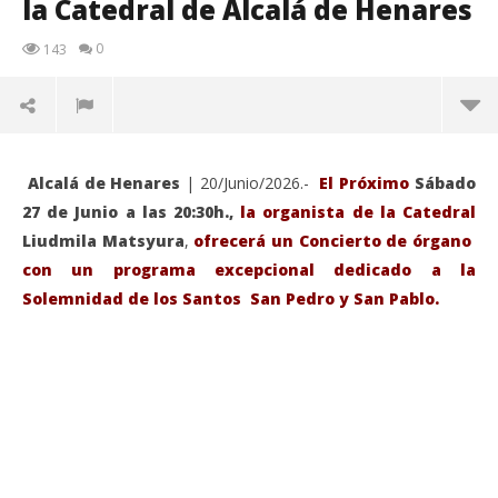
la Catedral de Alcalá de Henares
0
143
Alcalá de Henares
| 20/Junio/2026.-
El Próximo
Sábado
27 de Junio a las 20:30h.,
la organista de la Catedral
Liudmila Matsyura
,
ofrecerá un Concierto de órgano
con un programa excepcional dedicado a la
Solemnidad de los Santos San Pedro y San Pablo.
VIENDO AHORA
Sábado 27-Junio-2026, a las 20:30 H. Gran concierto
La