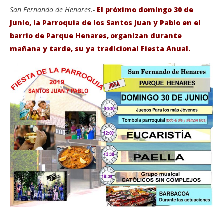
San Fernando de Henares.-
El próximo domingo 30 de
Junio, la Parroquia de los Santos Juan y Pablo en el
barrio de Parque Henares, organizan durante
mañana y tarde, su ya tradicional Fiesta Anual.
VIENDO AHORA
El domingo 30 de Junio la Parroquia de los Santos
Sáb
Juan y Pablo organizan su tradicional Fiesta Anual.
de
junio
jun
28,
28,
2019
201
Admin
A