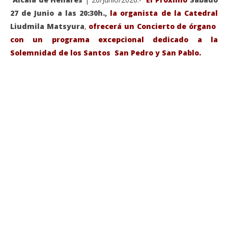
27 de Junio a las 20:30h.,
la organista de la Catedral
Liudmila Matsyura
,
ofrecerá un Concierto de órgano
con un programa excepcional dedicado a la
Solemnidad de los Santos San Pedro y San Pablo.
VIENDO AHORA
Sábado 27-Junio-2026, a las 20:30 H. Gran concierto
La
de órgano en la Catedral de Alcalá de Henares
re
de 
junio
20,
jun
2026
20,
Admin
202
A