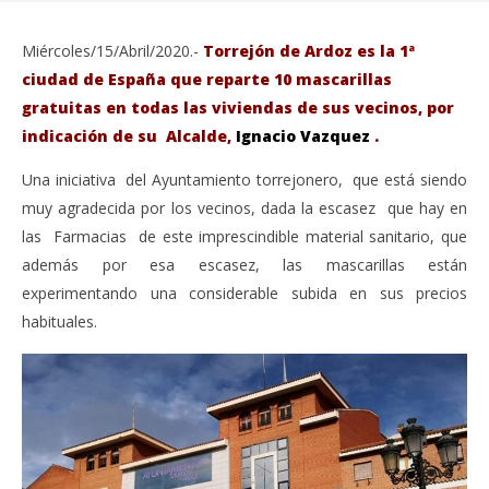
Miércoles/15/Abril/2020.-
Torrejón de Ardoz es la 1ª
ciudad de España que reparte 10 mascarillas
gratuitas en todas las viviendas de sus vecinos, por
indicación de su Alcalde,
Ignacio Vazquez
.
Una iniciativa del Ayuntamiento torrejonero, que está siendo
muy agradecida por los vecinos, dada la escasez que hay en
las Farmacias de este imprescindible material sanitario, que
además por esa escasez, las mascarillas están
experimentando una considerable subida en sus precios
VIENDO AHORA
habituales.
El Ayuntamiento de Torrejón, BUZONEA 10
Sáb
mascarillas gratuitas para cada vivienda.
de
abril
abri
15,
15,
2020
202
Admin
A