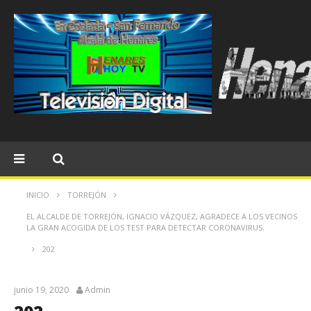
INICIO
TORREJÓN
EL ALCALDE DE TORREJÓN, IGNACIO VÁZQUEZ, AGRADECE A LOS VECINOS
LA GRAN ACOGIDA DE LOS TEST PARA DETECTAR CORONAVIRUS.
202
junio 19, 2020
Admin