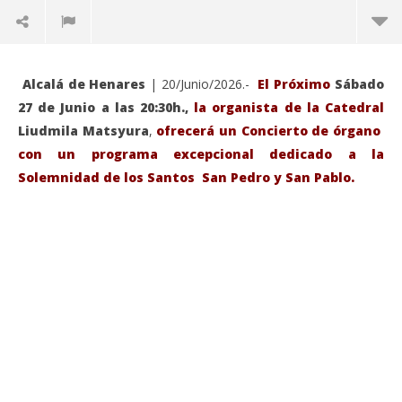
Alcalá de Henares
| 20/Junio/2026.-
El Próximo
Sábado
27 de Junio a las 20:30h.,
la organista de la Catedral
Liudmila Matsyura
,
ofrecerá un Concierto de órgano
con un programa excepcional dedicado a la
Solemnidad de los Santos San Pedro y San Pablo.
VIENDO AHORA
Sábado 27-Junio-2026, a las 20:30 H. Gran concierto
La
de órgano en la Catedral de Alcalá de Henares
re
de 
junio
20,
jun
2026
20,