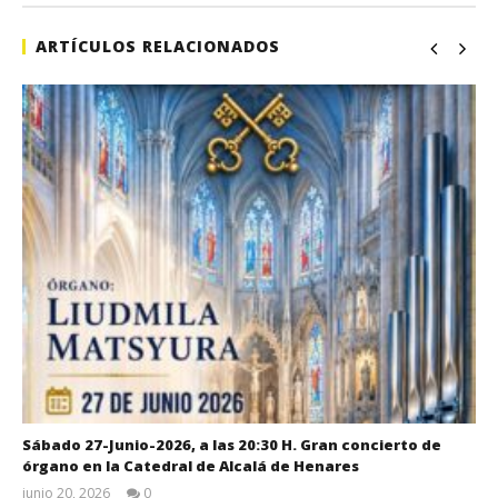
de
jun
ARTÍCULOS RELACIONADOS
19,
202
A
Sábado 27-Junio-2026, a las 20:30 H. Gran concierto de
órgano en la Catedral de Alcalá de Henares
junio 20, 2026
0