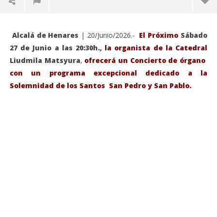
Alcalá de Henares
| 20/Junio/2026.-
El Próximo
Sábado
27 de Junio a las 20:30h.,
la organista de la Catedral
Liudmila Matsyura
,
ofrecerá un Concierto de órgano
con un programa excepcional dedicado a la
Solemnidad de los Santos San Pedro y San Pablo.
VIENDO AHORA
Sábado 27-Junio-2026, a las 20:30 H. Gran concierto
La
de órgano en la Catedral de Alcalá de Henares
re
de 
junio
20,
jun
2026
20,
Admin
202