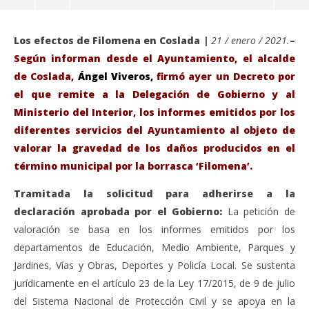
Los efectos de Filomena en Coslada |
21 / enero / 2021.
–
Según informan desde el Ayuntamiento, el alcalde
de Coslada,
Ángel Viveros,
firmó
ayer un Decreto por
el que remite a la Delegación de Gobierno y al
Ministerio del Interior, los informes emitidos por los
diferentes servicios del
Ayuntamiento al objeto de
valorar la gravedad de los daños producidos en el
término municipal por la borrasca ‘Filomena’.
Tramitada la solicitud para adherirse a la
VIENDO AHORA
declaración aprobada por el Gobierno:
La petición de
El Alcalde de Coslada envía a Interior y a Delegación
Sáb
valoración se basa en los informes emitidos por los
del Gobierno los primeros informes como zona
de
departamentos de Educación, Medio Ambiente, Parques y
gravemente afectada por la nevada.
ene
Jardines, Vías y Obras, Deportes y Policía Local. Se sustenta
21,
enero
202
jurídicamente en el artículo 23 de la Ley 17/2015, de 9 de julio
21,
A
2021
del Sistema Nacional de Protección Civil y se apoya en la
Admin