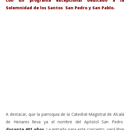
con un programa excepcional dedicado a la
Solemnidad de los Santos San Pedro y San Pablo.
VIENDO AHORA
Sábado 27-Junio-2026, a las 20:30 H. Gran concierto
La
de órgano en la Catedral de Alcalá de Henares
re
de 
junio
20,
jun
2026
20,
Admin
202
A
A destacar, que la parroquia de la Catedral-Magistral de Alcalá
de Henares lleva ya el nombre del Apóstol San Pedro
durante 401 años
. La entrada para este concierto, será libre