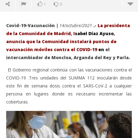
1
0
Covid-19-Vacunación |
14/octubre/2021
.-
La presidenta
de la Comunidad de Madrid, I
sabel Díaz Ayuso
,
anuncia que la Comunidad instalará puntos de
vacunación móviles contra el COVID-19
en
el
intercambiador de Moncloa, Arganda del Rey y Parla.
El Gobierno regional continúa con las vacunaciones contra el
COVID-19 .Tres unidades del SUMMA 112 inocularán desde
este fin de semana dosis contra el SARS-CoV-2 a cualquier
persona en lugares donde es necesario incrementar las
VIENDO AHORA
coberturas.
Díaz Ayuso anuncia que la Comunidad instalará
Sáb
puntos de vacunación móviles contra el COVID-19.
de
octubre
oct
14,
14,
2021
202
Admin
A