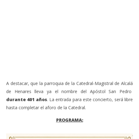
VIENDO AHORA
Sábado 27-Junio-2026, a las 20:30 H. Gran concierto
La
de órgano en la Catedral de Alcalá de Henares
re
de 
junio
20,
jun
2026
20,
Admin
202
A
A destacar, que la parroquia de la Catedral-Magistral de Alcalá
de Henares lleva ya el nombre del Apóstol San Pedro
durante 401 años
. La entrada para este concierto, será libre
hasta completar el aforo de la Catedral.
PROGRAMA: