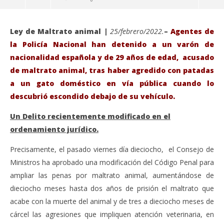
Ley de Maltrato animal |
25/febrero/2022.
–
Agentes de
la Policía Nacional han detenido a un varón de
nacionalidad española y de 29 años de edad, acusado
de maltrato animal, tras haber agredido con patadas
a un gato doméstico en vía pública cuando lo
descubrió escondido debajo de su vehículo.
Un Delito recientemente modificado en el
ordenamiento jurídico.
VIENDO AHORA
Precisamente, el pasado viernes día dieciocho, el Consejo de
Ministros ha aprobado una modificación del Código Penal para
Sáb
Detienen a un hombre acusado de agredir a un gato
ampliar las penas por maltrato animal, aumentándose de
de
doméstico en la vía pública.
dieciocho meses hasta dos años de prisión el maltrato que
feb
febrero
25,
25,
acabe con la muerte del animal y de tres a dieciocho meses de
202
2022
A
Admin
cárcel las agresiones que impliquen atención veterinaria, en