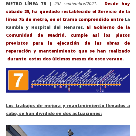
METRO LÍNEA 7B |
25/ septiembre/2021.-
Desde hoy
sábado 25, ha quedado restablecido el Servicio de la
línea 7b de metro, en el tramo comprendido entre
La
Rambla y Hospital del Henares.
El Gobierno de la
Comunidad de Madrid, cumple así los plazos
previstos para la ejecución de las obras de
reparación y mantenimiento que se han realizado
durante estos dos últimos meses de este verano.
VIENDO AHORA
Desde hoy ya Funciona el tramo La Rambla-Hospital
Sáb
del Henares, de la Línea 7B de Metro.
de
septiembre
sep
25, 2021
25,
Los trabajos de mejora y mantenimiento llevados a
Admin
A
cabo, se han dividido en dos actuaciones: