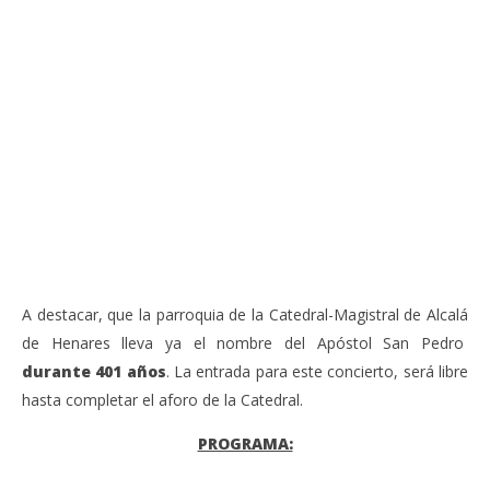
VIENDO AHORA
Sábado 27-Junio-2026, a las 20:30 H. Gran concierto
La
de órgano en la Catedral de Alcalá de Henares
re
de 
junio
20,
jun
2026
20,
Admin
202
A
A destacar, que la parroquia de la Catedral-Magistral de Alcalá
de Henares lleva ya el nombre del Apóstol San Pedro
durante 401 años
. La entrada para este concierto, será libre
hasta completar el aforo de la Catedral.
PROGRAMA: