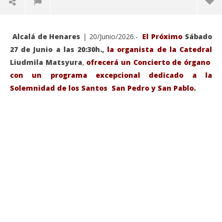
Alcalá de Henares
| 20/Junio/2026.-
El Próximo
Sábado
27 de Junio a las 20:30h.,
la organista de la Catedral
Liudmila Matsyura
,
ofrecerá un Concierto de órgano
con un programa excepcional dedicado a la
Solemnidad de los Santos San Pedro y San Pablo.
VIENDO AHORA
Sábado 27-Junio-2026, a las 20:30 H. Gran concierto
La
de órgano en la Catedral de Alcalá de Henares
re
de 
junio
20,
jun
2026
20,
Admin
202