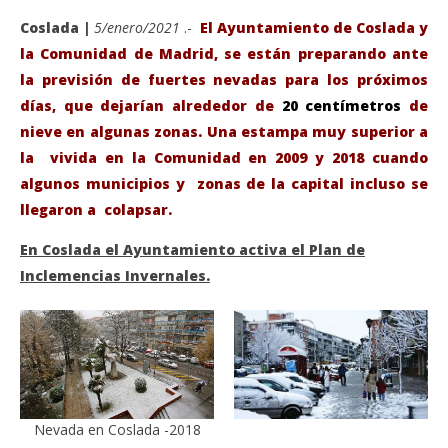
Coslada |
5/enero/2021
.-
El Ayuntamiento de Coslada y
l
a
Comunidad de Madrid, se están preparando ante
la previsión de fuertes nevadas para los próximos
días, que dejarían alrededor de
20 centímetros
de
nieve en algunas zonas. Una estampa muy superior a
la vivida en la Comunidad en 2009 y 2018 cuando
algunos municipios y zonas de la capital incluso se
llegaron a colapsar.
En Coslada el Ayuntamiento activa el Plan de
VIENDO AHORA
Inclemencias Invernales.
Coslada: Traerán Frío y Nieve Los Reyes Magos,
Sáb
además de Regalos.
de
enero
ene
5,
5,
2021
202
Admin
A
Nevada en Coslada -2018