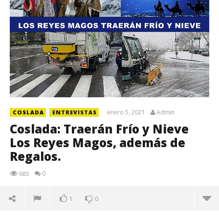
enero 5, 2021
Admin
COSLADA
ENTREVISTAS
Coslada: Traerán Frío y Nieve
Los Reyes Magos, además de
Regalos.
0
685
1
0