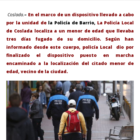
Coslada.
–
En el marco de un dispositivo llevado a cabo
por la unidad de
la Policía de Barrio,
La Policía Local
de Coslada localiza a un menor de edad que llevaba
tres días fugado
de su domicilio. Según han
informado desde este cuerpo, policía Local dio por
finalizado el dispositivo puesto en marcha
encaminado a la localización del citado menor de
edad, vecino de la ciudad.
VIENDO AHORA
Coslada.- La Policía de Barrio localiza a un menor
Sáb
fugado de su domilicio.
de
agosto
ago
6,
6,
2019
201
Admin
A