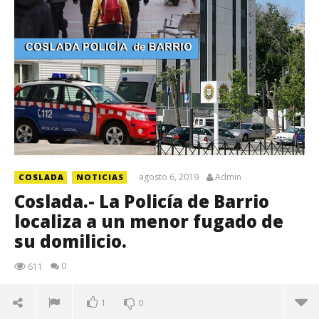
agosto 6, 2019
Admin
COSLADA
NOTICIAS
Coslada.- La Policía de Barrio
localiza a un menor fugado de
su domilicio.
0
611
1
0