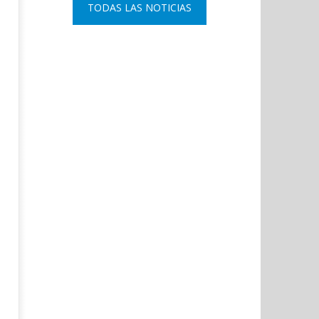
TODAS LAS NOTICIAS
Coslada recuerda a las víctimas
El ministro Marlaska nomb
del 11-M con una declaración
comisario principal, Sant
institucional y ofrenda floral.
Arnedo, como nuevo DAO 
Policía Nacional.
septiembre
19, 2019
septiembre
Admin
19, 2019
Admin