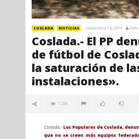
septiembre 19, 2019
Admi
COSLADA
NOTICIAS
Coslada.- El PP de
de fútbol de Cosla
la saturación de la
instalaciones».
1.25K
Coslada.-
Los Populares de Coslada, denun
que no se creen más equipos federados