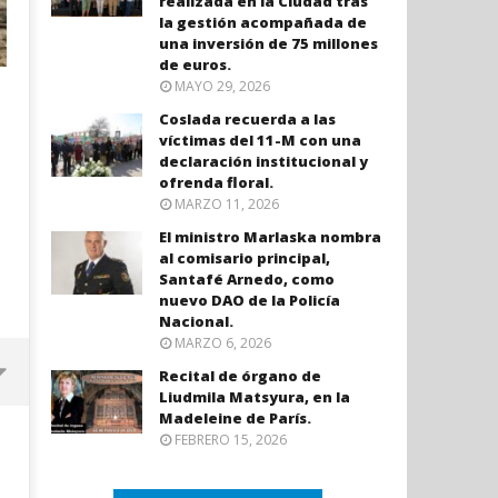
realizada en la Ciudad tras
la gestión acompañada de
una inversión de 75 millones
de euros.
MAYO 29, 2026
Coslada recuerda a las
víctimas del 11-M con una
declaración institucional y
ofrenda floral.
MARZO 11, 2026
El ministro Marlaska nombra
al comisario principal,
Santafé Arnedo, como
nuevo DAO de la Policía
Nacional.
MARZO 6, 2026
Recital de órgano de
Liudmila Matsyura, en la
Madeleine de París.
FEBRERO 15, 2026