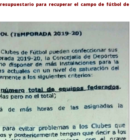
presupuestario para recuperar el campo de fútbol de
-Junio-2026, a las 20:30
La Alcaldesa de Alcalá, destaca la
oncierto de órgano en la
transformación realizada en la
de Alcalá de Henares
Ciudad tras la gestión
acompañada de una inversión de
75 millones de euros.
septiembre
19, 2019
Admin