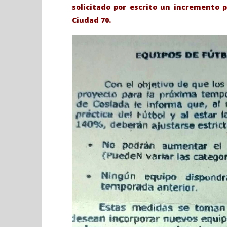
solicitado por escrito un incremento 
Ciudad 70.
VIENDO AHORA
Sábado 27
Coslada.- El PP denuncia, que «Los
H. Gran c
clubes de fútbol de Coslada no
Catedral 
pueden crecer por la saturación
de las actuales instalaciones».
septiembre
19, 2019
septiembre
Admin
19, 2019
Admin