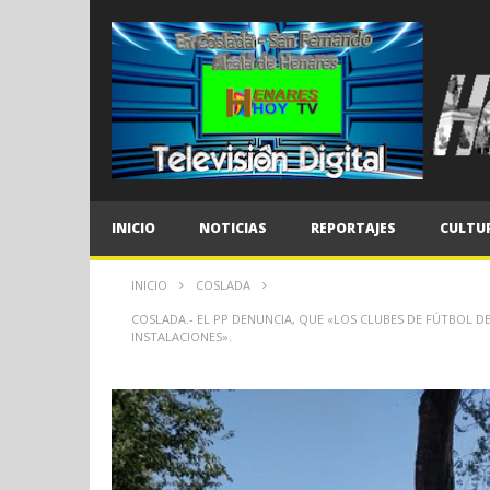
INICIO
NOTICIAS
REPORTAJES
CULTU
INICIO
COSLADA
COSLADA.- EL PP DENUNCIA, QUE «LOS CLUBES DE FÚTBOL 
INSTALACIONES».