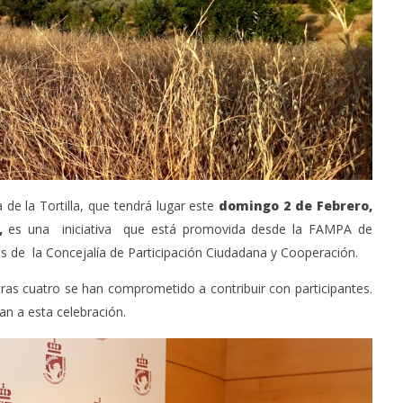
-Junio-2026, a las 20:30
La Alcaldesa de Alcalá, destaca la
oncierto de órgano en la
transformación realizada en la
de Alcalá de Henares
Ciudad tras la gestión
acompañada de una inversión de
75 millones de euros.
febrero
1, 2020
Admin
 de la Tortilla, que tendrá lugar este
domingo 2 de Febrero,
,
es una iniciativa que está promovida desde la FAMPA de
s de la Concejalía de Participación Ciudadana y Cooperación.
tras cuatro se han comprometido a contribuir con participantes.
an a esta celebración.