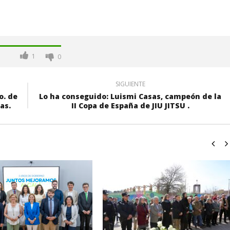
1
0
SIGUIENTE
o. de
Lo ha conseguido: Luismi Casas, campeón de la
as.
II Copa de España de JIU JITSU .