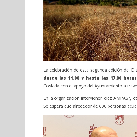
Coslada celebra el domingo 2 de
Sábado 27
Febrero el Día de la Tortilla.
H. Gran c
Catedral 
febrero
1, 2020
febrero
Admin
1, 2020
Admin
La celebración de esta segunda edición del Día
desde las 11.00 y hasta las 17.00 horas
Coslada con el apoyo del Ayuntamiento a travé
En la organización intervienen diez AMPAS y o
Se espera que alrededor de 600 personas acud