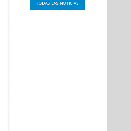
TODAS LAS NOTICIAS
Coslada recuerda a las víctimas
El ministro Marlaska nomb
del 11-M con una declaración
comisario principal, Sant
institucional y ofrenda floral.
Arnedo, como nuevo DAO 
Policía Nacional.
febrero
1, 2020
febrero
Admin
1, 2020
Admin