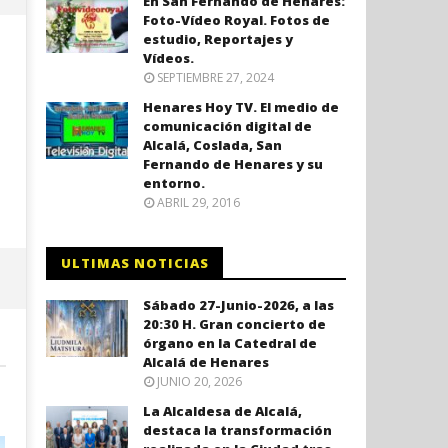
En San Fernando de Henares:
Foto-Vídeo Royal. Fotos de
estudio, Reportajes y
Vídeos.
SEPTIEMBRE 27, 2024
Henares Hoy TV. El medio de
comunicación digital de
Alcalá, Coslada, San
Fernando de Henares y su
entorno.
ABRIL 29, 2016
Coslada recuerda a las víctimas
El ministro Marlaska nomb
del 11-M con una declaración
comisario principal, Sant
ULTIMAS NOTICIAS
institucional y ofrenda floral.
Arnedo, como nuevo DAO 
Policía Nacional.
diciembre
Sábado 27-Junio-2026, a las
7, 2020
diciembre
20:30 H. Gran concierto de
Admin
7, 2020
órgano en la Catedral de
Admin
Alcalá de Henares
JUNIO 20, 2026
La Alcaldesa de Alcalá,
destaca la transformación