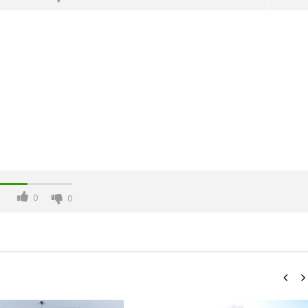
-Junio-2026, a las 20:30
La Alcaldesa de Alcalá, destaca la
oncierto de órgano en la
transformación realizada en la
de Alcalá de Henares
Ciudad tras la gestión
0
0
acompañada de una inversión de
75 millones de euros.
diciembre
7, 2020
Admin