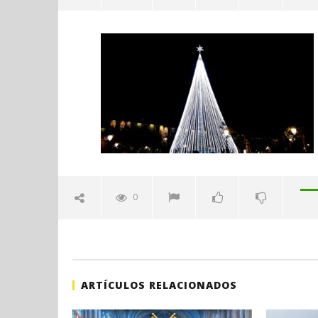
108
diciembre
7, 2020
Admin
Sábado 27
H. Gran c
Catedral 
0
diciembre
7, 2020
Admin
ARTÍCULOS RELACIONADOS