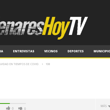
RA
ENTREVISTAS
VECINOS
DEPORTES
MUNICIPI
VIDAD EN TIEMPOS DE COVID.
108
MÁS
0
0