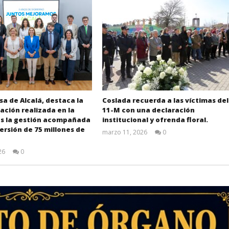
sa de Alcalá, destaca la
Coslada recuerda a las víctimas del
ción realizada en la
11-M con una declaración
as la gestión acompañada
institucional y ofrenda floral.
ersión de 75 millones de
marzo 11, 2026
0
Admin
26
0
Admin