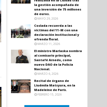
realizada en la Ciudad tras
la gestión acompañada de
una inversión de 75 millones
de euros.
MAYO 29, 2026
Coslada recuerda a las
víctimas del 11-M con una
declaración institucional y
ofrenda floral.
MARZO 11, 2026
El ministro Marlaska nombra
al comisario principal,
Santafé Arnedo, como
nuevo DAO de la Policía
Nacional.
MARZO 6, 2026
Recital de órgano de
Liudmila Matsyura, en la
Madeleine de París.
FEBRERO 15, 2026