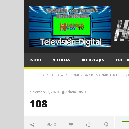
INICIO
NOTICIAS
REPORTAJES
CULTU
INICIO
ALCALÁ
COMUNIDAD DE MADRID. LUCES DE NA
diciembre 7, 2020
Admin
0
108
0