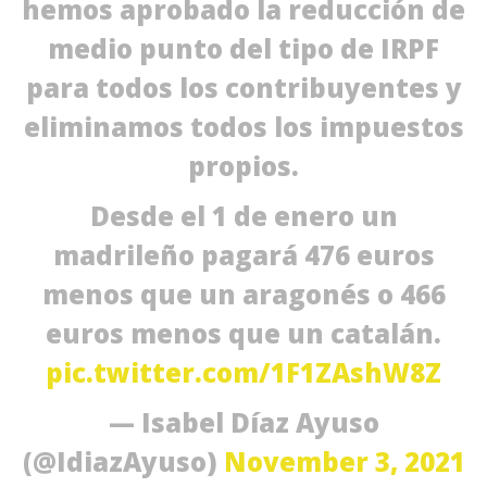
hemos aprobado la reducción de
3, 
noviembre
A
3, 2021
Admin
medio punto del tipo de IRPF
para todos los contribuyentes y
eliminamos todos los impuestos
propios.
Desde el 1 de enero un
madrileño pagará 476 euros
menos que un aragonés o 466
euros menos que un catalán.
pic.twitter.com/1F1ZAshW8Z
— Isabel Díaz Ayuso
(@IdiazAyuso)
November 3, 2021