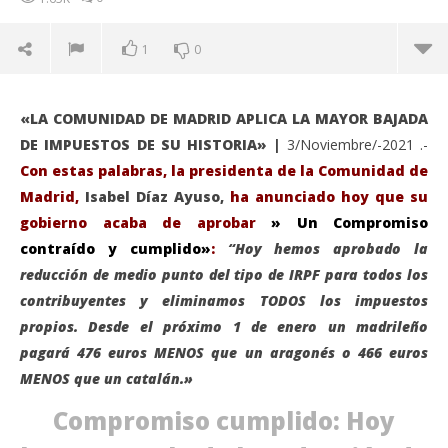
1
0
«LA COMUNIDAD DE MADRID APLICA LA MAYOR BAJADA
DE IMPUESTOS DE SU HISTORIA» |
3/Noviembre/-2021 .-
Con estas palabras, l
a
presidenta de la Comunidad de
Madrid,
Isabel Díaz Ayuso,
ha anunciado hoy que su
gobierno acaba de aprobar
» Un Compromiso
contraído y cumplido»
:
“Hoy hemos aprobado la
reducción de medio punto del tipo de IRPF para todos los
contribuyentes y eliminamos TODOS los impuestos
propios. Desde el próximo 1 de enero un madrileño
VIENDO AHORA
pagará 476 euros MENOS que un aragonés o 466 euros
MENOS que un catalán.»
Ayuso ha aprobado hoy, la bajada de medio punto
Sáb
del IRPF y la ELIMINACIÓN de Todos los impuestos
de
Compromiso cumplido: Hoy
propios para los madrileños.
nov