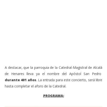
VIENDO AHORA
Sábado 27-Junio-2026, a las 20:30 H. Gran concierto
La
de órgano en la Catedral de Alcalá de Henares
re
de 
junio
20,
jun
2026
20,
Admin
202
A
A destacar, que la parroquia de la Catedral-Magistral de Alcalá
de Henares lleva ya el nombre del Apóstol San Pedro
durante 401 años
. La entrada para este concierto, será libre
hasta completar el aforo de la Catedral.
PROGRAMA: