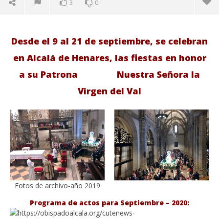
3
0
Desde el 9 al 21 de septiembre, se celebran
en Alcalá de Henares, las fiestas en honor
a su Patrona Nuestra Señora
la
Virgen del Val
VIENDO AHORA
Del 9 al 21 de septiembre: Fiestas de Ntra. Sra. del
Sáb
Val Patrona de la Ciudad de Alcalá de Henares.
de
Fotos de archivo-año 2019
septiembre
sep
11, 2020
11,
Programa de actos para Septiembre – 2020:
Admin
A