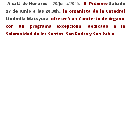
Alcalá de Henares
| 20/Junio/2026.-
El Próximo
Sábado
27 de Junio a las 20:30h.,
la organista de la Catedral
Liudmila Matsyura
,
ofrecerá un Concierto de órgano
con un programa excepcional dedicado a la
Solemnidad de los Santos San Pedro y San Pablo.
VIENDO AHORA
Sábado 27-Junio-2026, a las 20:30 H. Gran concierto
La
de órgano en la Catedral de Alcalá de Henares
re
de 
junio
20,
jun
2026
20,
Admin
202
A