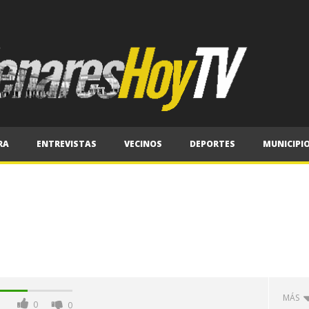
RA
ENTREVISTAS
VECINOS
DEPORTES
MUNICIPI
MÁS
0
0