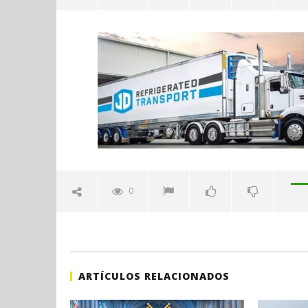
201-transporte
enero
12,
2021
Admin
Sábado 27
H. Gran c
Catedral 
0
enero
12,
2021
Admin
ARTÍCULOS RELACIONADOS