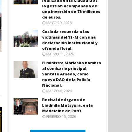
realizada en la Ciudad tras
la gestión acompañada de
una inversión de 75 millones
de euros.
MAYO 29, 2026
Coslada recuerda a las
víctimas del 11-M con una
declaración institucional y
ofrenda floral.
MARZO 11, 2026
El ministro Marlaska nombra
al comisario principal,
Santafé Arnedo, como
nuevo DAO de la Policía
Nacional.
MARZO 6, 2026
Recital de órgano de
Liudmila Matsyura, en la
Madeleine de París.
FEBRERO 15, 2026