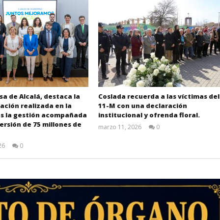
sa de Alcalá, destaca la
Coslada recuerda a las víctimas del
ción realizada en la
11-M con una declaración
as la gestión acompañada
institucional y ofrenda floral.
ersión de 75 millones de
marzo 11, 2026
0
Admin
26
0
Admin