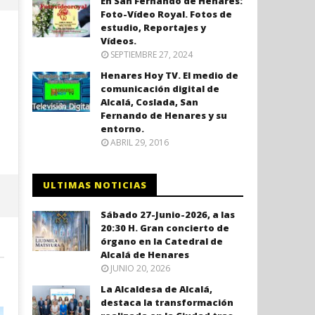
En San Fernando de Henares:
Foto-Vídeo Royal. Fotos de
estudio, Reportajes y
Vídeos.
SEPTIEMBRE 27, 2024
Henares Hoy TV. El medio de
comunicación digital de
Alcalá, Coslada, San
Fernando de Henares y su
entorno.
ABRIL 29, 2016
Coslada recuerda a las víctimas
El ministro Marlaska nomb
del 11-M con una declaración
comisario principal, Sant
ULTIMAS NOTICIAS
institucional y ofrenda floral.
Arnedo, como nuevo DAO 
Policía Nacional.
enero
Sábado 27-Junio-2026, a las
12,
enero
20:30 H. Gran concierto de
2021
12,
órgano en la Catedral de
Admin
2021
Alcalá de Henares
Admin
JUNIO 20, 2026
La Alcaldesa de Alcalá,
destaca la transformación