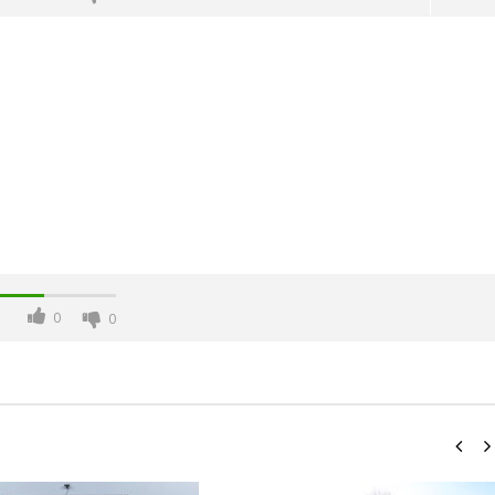
-Junio-2026, a las 20:30
La Alcaldesa de Alcalá, destaca la
oncierto de órgano en la
transformación realizada en la
de Alcalá de Henares
Ciudad tras la gestión
0
0
acompañada de una inversión de
75 millones de euros.
enero
12,
2021
Admin