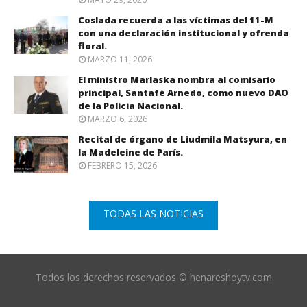
Coslada recuerda a las víctimas del 11-M
con una declaración institucional y ofrenda
floral.
MARZO 11, 2026
El ministro Marlaska nombra al comisario
principal, Santafé Arnedo, como nuevo DAO
de la Policía Nacional.
MARZO 6, 2026
Recital de órgano de Liudmila Matsyura, en
la Madeleine de París.
FEBRERO 15, 2026
TODAS LAS NOTICIAS
Todos los derechos reservados © henareshoytv.com