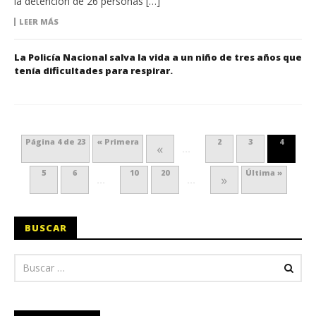
la detención de 26 personas […]
LEER MÁS
La Policía Nacional salva la vida a un niño de tres años que
tenía dificultades para respirar.
Página 4 de 23
« Primera
2
3
4
«
...
5
6
10
20
Última »
»
...
...
BUSCAR